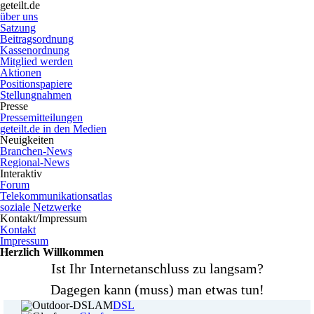
geteilt.de
über uns
Satzung
Beitragsordnung
Kassenordnung
Mitglied werden
Aktionen
Positionspapiere
Stellungnahmen
Presse
Pressemitteilungen
geteilt.de in den Medien
Neuigkeiten
Branchen-News
Regional-News
Interaktiv
Forum
Telekommunikationsatlas
soziale Netzwerke
Kontakt/Impressum
Kontakt
Impressum
Herzlich Willkommen
Ist Ihr Internetanschluss zu langsam?
Dagegen kann (muss) man etwas tun!
DSL