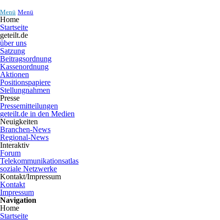
Menü
Menü
Home
Startseite
geteilt.de
über uns
Satzung
Beitragsordnung
Kassenordnung
Aktionen
Positionspapiere
Stellungnahmen
Presse
Pressemitteilungen
geteilt.de in den Medien
Neuigkeiten
Branchen-News
Regional-News
Interaktiv
Forum
Telekommunikationsatlas
soziale Netzwerke
Kontakt/Impressum
Kontakt
Impressum
Navigation
Home
Startseite