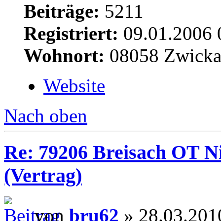
Beiträge:
5211
Registriert:
09.01.2006 
Wohnort:
08058 Zwick
Website
Nach oben
Re: 79206 Breisach OT N
(Vertrag)
von
bru62
» 28.03.201