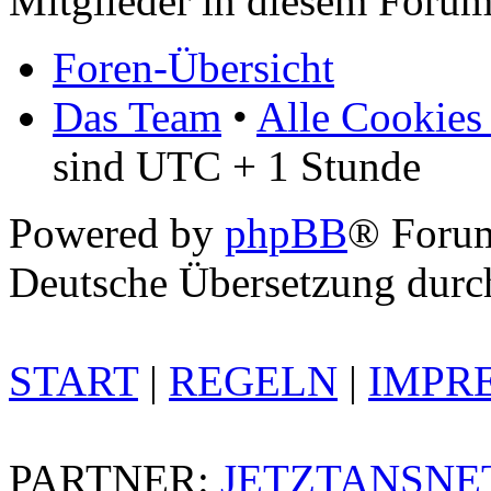
Mitglieder in diesem Forum
Foren-Übersicht
Das Team
•
Alle Cookies
sind UTC + 1 Stunde
Powered by
phpBB
® Foru
Deutsche Übersetzung dur
START
|
REGELN
|
IMPR
PARTNER:
JETZTANSNE