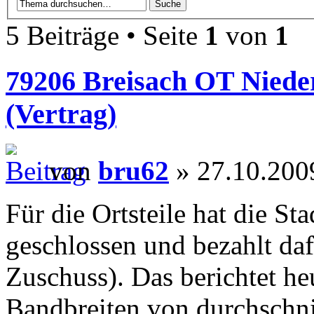
5 Beiträge • Seite
1
von
1
79206 Breisach OT Niede
(Vertrag)
von
bru62
» 27.10.200
Für die Ortsteile hat die St
geschlossen und bezahlt da
Zuschuss). Das berichtet he
Bandbreiten von durchschni