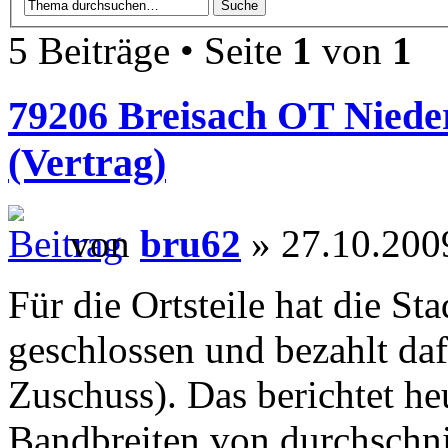
5 Beiträge • Seite
1
von
1
79206 Breisach OT Niede
(Vertrag)
von
bru62
» 27.10.200
Für die Ortsteile hat die St
geschlossen und bezahlt da
Zuschuss). Das berichtet he
Bandbreiten von durchschni