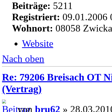
Beiträge:
5211
Registriert:
09.01.2006 
Wohnort:
08058 Zwick
Website
Nach oben
Re: 79206 Breisach OT N
(Vertrag)
von
bru62
» 28.03.201