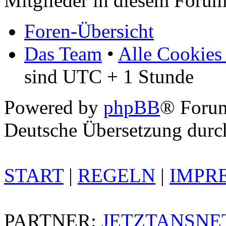
Mitglieder in diesem Forum
Foren-Übersicht
Das Team
•
Alle Cookies
sind UTC + 1 Stunde
Powered by
phpBB
® Foru
Deutsche Übersetzung dur
START
|
REGELN
|
IMPR
PARTNER:
JETZTANSNE