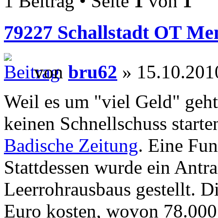
1 Beitrag • Seite
1
von
1
79227 Schallstadt OT Men
von
bru62
» 15.10.201
Weil es um "viel Geld" geh
keinen Schnellschuss starten
Badische Zeitung
. Eine Fu
Stattdessen wurde ein Antr
Leerrohrausbaus gestellt. 
Euro kosten, wovon 78.000