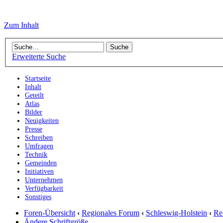
Zum Inhalt
Erweiterte Suche
Startseite
Inhalt
Geteilt
Atlas
Bilder
Neuigkeiten
Presse
Schreiben
Umfragen
Technik
Gemeinden
Initiativen
Unternehmen
Verfügbarkeit
Sonstiges
Foren-Übersicht
‹
Regionales Forum
‹
Schleswig-Holstein
‹
Re
Ändere Schriftgröße