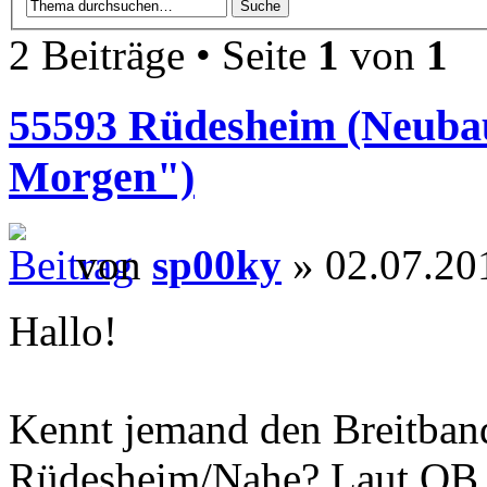
2 Beiträge • Seite
1
von
1
55593 Rüdesheim (Neubau
Morgen")
von
sp00ky
» 02.07.20
Hallo!
Kennt jemand den Breitban
Rüdesheim/Nahe? Laut OB i