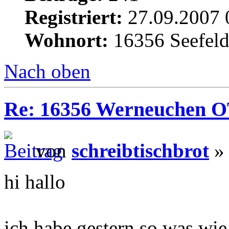
Registriert:
27.09.2007 
Wohnort:
16356 Seefel
Nach oben
Re: 16356 Werneuchen OT 
von
schreibtischbrot
» 
hi hallo
ich habe gestern so was wi