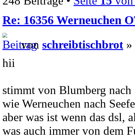
248 Beiträge •
Seite
15
vo
Re: 16356 Werneuchen OT 
von
schreibtischbrot
» 
hii
stimmt von Blumberg nach 
wie Werneuchen nach Seefe
aber was ist wenn das dsl, 
was auch immer von dem F