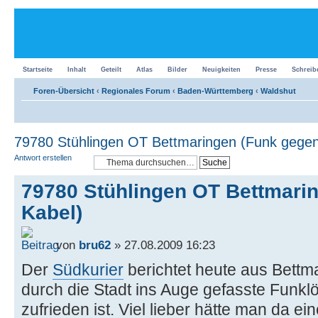
Startseite
Inhalt
Geteilt
Atlas
Bilder
Neuigkeiten
Presse
Schreib
Foren-Übersicht
‹
Regionales Forum
‹
Baden-Württemberg
‹
Waldshut
79780 Stühlingen OT Bettmaringen (Funk gegen
Antwort erstellen
79780 Stühlingen OT Bettmari
Kabel)
von
bru62
» 27.08.2009 16:23
Der
Südkurier
berichtet heute aus Bettm
durch die Stadt ins Auge gefasste Funkl
zufrieden ist. Viel lieber hätte man da e