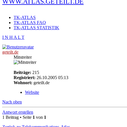
WWW.ATLAS.GETEILT.DE
TK-ATLAS
TK-ATLAS FAQ
TK-ATLAS STATISTIK
I N H A L T
geteilt.de
Mitstreiter
Beiträge:
215
Registriert:
26.10.2005 05:13
Wohnort:
geteilt.de
Website
Nach oben
Antwort erstellen
1 Beitrag • Seite
1
von
1
Zurück zu Telekommunikations-Atlas