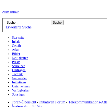
Zum Inhalt
Erweiterte Suche
Startseite
Inhalt
Geteilt
Atlas
Bilder
Neuigkeiten
Presse
Schreiben
Umfragen
Technik
Gemeinden
Initiativen
Unternehmen
Verfügbarkeit
Sonstiges
Foren-Übersicht
‹
Initiativen Forum
‹
Telekommunikations-Atl
Ändere Schriftgröße