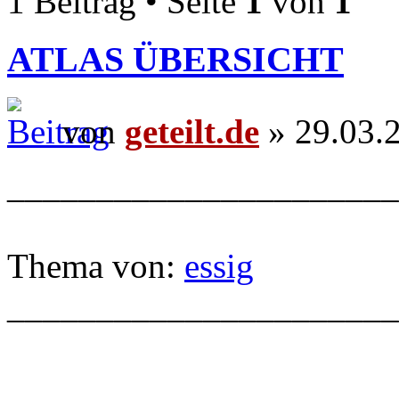
1 Beitrag • Seite
1
von
1
ATLAS ÜBERSICHT
von
geteilt.de
» 29.03.
______________________
Thema von:
essig
______________________