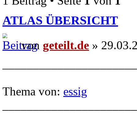
1 Beitrag • Seite
1
von
1
ATLAS ÜBERSICHT
von
geteilt.de
» 29.03.
______________________
Thema von:
essig
______________________