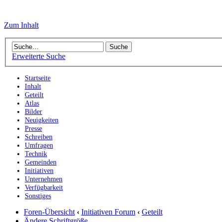
Zum Inhalt
Erweiterte Suche
Startseite
Inhalt
Geteilt
Atlas
Bilder
Neuigkeiten
Presse
Schreiben
Umfragen
Technik
Gemeinden
Initiativen
Unternehmen
Verfügbarkeit
Sonstiges
Foren-Übersicht
‹
Initiativen Forum
‹
Geteilt
Ändere Schriftgröße