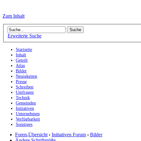
Zum Inhalt
Erweiterte Suche
Startseite
Inhalt
Geteilt
Atlas
Bilder
Neuigkeiten
Presse
Schreiben
Umfragen
Technik
Gemeinden
Initiativen
Unternehmen
Verfügbarkeit
Sonstiges
Foren-Übersicht
‹
Initiativen Forum
‹
Bilder
Ändere Schriftgröße