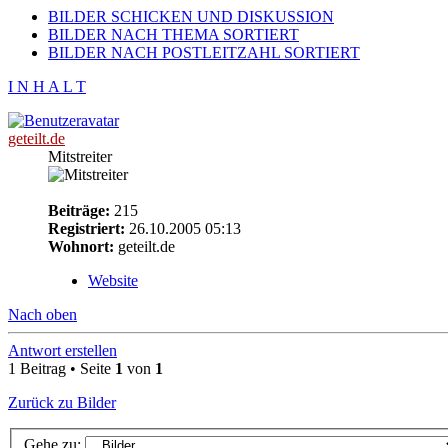
BILDER SCHICKEN UND DISKUSSION
BILDER NACH THEMA SORTIERT
BILDER NACH POSTLEITZAHL SORTIERT
I N H A L T
geteilt.de
Mitstreiter
Beiträge:
215
Registriert:
26.10.2005 05:13
Wohnort:
geteilt.de
Website
Nach oben
Antwort erstellen
1 Beitrag • Seite
1
von
1
Zurück zu Bilder
Gehe zu: