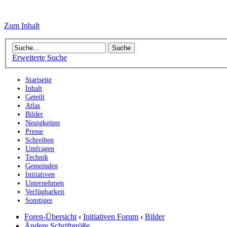
Zum Inhalt
Erweiterte Suche
Startseite
Inhalt
Geteilt
Atlas
Bilder
Neuigkeiten
Presse
Schreiben
Umfragen
Technik
Gemeinden
Initiativen
Unternehmen
Verfügbarkeit
Sonstiges
Foren-Übersicht
‹
Initiativen Forum
‹
Bilder
Ändere Schriftgröße