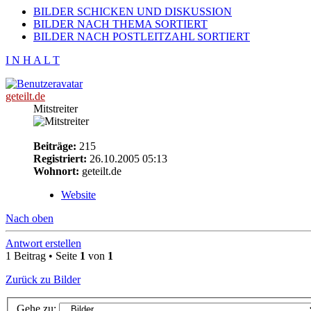
BILDER SCHICKEN UND DISKUSSION
BILDER NACH THEMA SORTIERT
BILDER NACH POSTLEITZAHL SORTIERT
I N H A L T
geteilt.de
Mitstreiter
Beiträge:
215
Registriert:
26.10.2005 05:13
Wohnort:
geteilt.de
Website
Nach oben
Antwort erstellen
1 Beitrag • Seite
1
von
1
Zurück zu Bilder
Gehe zu: