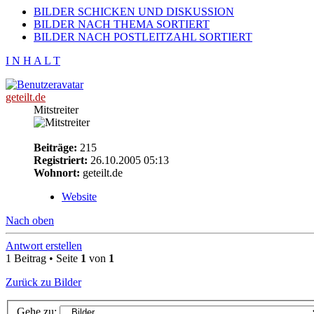
BILDER SCHICKEN UND DISKUSSION
BILDER NACH THEMA SORTIERT
BILDER NACH POSTLEITZAHL SORTIERT
I N H A L T
geteilt.de
Mitstreiter
Beiträge:
215
Registriert:
26.10.2005 05:13
Wohnort:
geteilt.de
Website
Nach oben
Antwort erstellen
1 Beitrag • Seite
1
von
1
Zurück zu Bilder
Gehe zu: