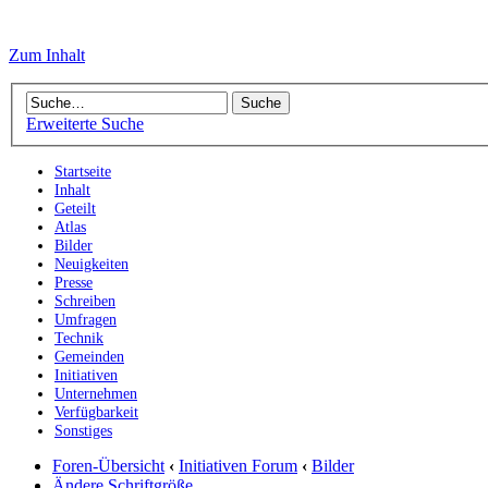
Zum Inhalt
Erweiterte Suche
Startseite
Inhalt
Geteilt
Atlas
Bilder
Neuigkeiten
Presse
Schreiben
Umfragen
Technik
Gemeinden
Initiativen
Unternehmen
Verfügbarkeit
Sonstiges
Foren-Übersicht
‹
Initiativen Forum
‹
Bilder
Ändere Schriftgröße