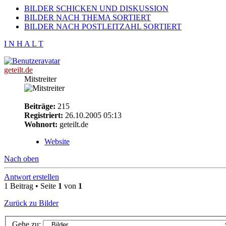
BILDER SCHICKEN UND DISKUSSION
BILDER NACH THEMA SORTIERT
BILDER NACH POSTLEITZAHL SORTIERT
I N H A L T
geteilt.de
Mitstreiter
Beiträge:
215
Registriert:
26.10.2005 05:13
Wohnort:
geteilt.de
Website
Nach oben
Antwort erstellen
1 Beitrag • Seite
1
von
1
Zurück zu Bilder
Gehe zu: