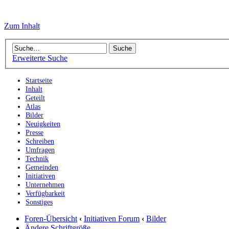
Zum Inhalt
Erweiterte Suche
Startseite
Inhalt
Geteilt
Atlas
Bilder
Neuigkeiten
Presse
Schreiben
Umfragen
Technik
Gemeinden
Initiativen
Unternehmen
Verfügbarkeit
Sonstiges
Foren-Übersicht
‹
Initiativen Forum
‹
Bilder
Ändere Schriftgröße