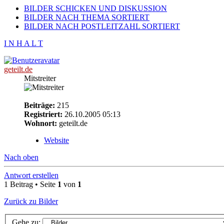
BILDER SCHICKEN UND DISKUSSION
BILDER NACH THEMA SORTIERT
BILDER NACH POSTLEITZAHL SORTIERT
I N H A L T
geteilt.de
Mitstreiter
Beiträge:
215
Registriert:
26.10.2005 05:13
Wohnort:
geteilt.de
Website
Nach oben
Antwort erstellen
1 Beitrag • Seite
1
von
1
Zurück zu Bilder
Gehe zu: