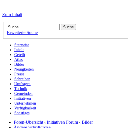
Zum Inhalt
Erweiterte Suche
Startseite
Inhalt
Geteilt
Atlas
Bilder
Neuigkeiten
Presse
Schreiben
Umfragen
Technik
Gemeinden
Initiativen
Unternehmen
Verfügbarkeit
Sonstiges
Foren-Übersicht
‹
Initiativen Forum
‹
Bilder
Ändere Schriftgröße