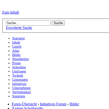
Zum Inhalt
Erweiterte Suche
Startseite
Inhalt
Geteilt
Atlas
Bilder
Neuigkeiten
Presse
Schreiben
Umfragen
Technik
Gemeinden
Initiativen
Unternehmen
Verfügbarkeit
Sonstiges
Foren-Übersicht
‹
Initiativen Forum
‹
Bilder
Ändere Schriftgröße