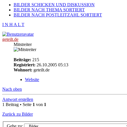
BILDER SCHICKEN UND DISKUSSION
BILDER NACH THEMA SORTIERT
BILDER NACH POSTLEITZAHL SORTIERT
I N H A L T
geteilt.de
Mitstreiter
Beiträge:
215
Registriert:
26.10.2005 05:13
Wohnort:
geteilt.de
Website
Nach oben
Antwort erstellen
1 Beitrag • Seite
1
von
1
Zurück zu Bilder
Gehe zu: