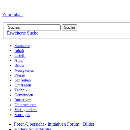
Zum Inhalt
Erweiterte Suche
Startseite
Inhalt
Geteilt
Atlas
Bilder
Neuigkeiten
Presse
Schreiben
Umfragen
Technik
Gemeinden
Initiativen
Unternehmen
Verfügbarkeit
Sonstiges
Foren-Übersicht
‹
Initiativen Forum
‹
Bilder
Ändere Schriftgröße