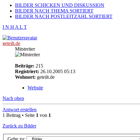
BILDER SCHICKEN UND DISKUSSION
BILDER NACH THEMA SORTIERT
BILDER NACH POSTLEITZAHL SORTIERT
I N H A L T
geteilt.de
Mitstreiter
Beiträge:
215
Registriert:
26.10.2005 05:13
Wohnort:
geteilt.de
Website
Nach oben
Antwort erstellen
1 Beitrag • Seite
1
von
1
Zurück zu Bilder
Gehe zu: