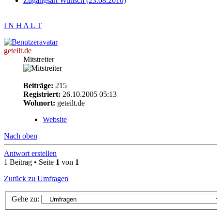
Zugangsart Wunsch (23.08.2010)
I N H A L T
geteilt.de
Mitstreiter
Beiträge:
215
Registriert:
26.10.2005 05:13
Wohnort:
geteilt.de
Website
Nach oben
Antwort erstellen
1 Beitrag • Seite
1
von
1
Zurück zu Umfragen
Gehe zu: