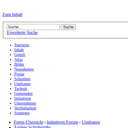
Zum Inhalt
Erweiterte Suche
Startseite
Inhalt
Geteilt
Atlas
Bilder
Neuigkeiten
Presse
Schreiben
Umfragen
Technik
Gemeinden
Initiativen
Unternehmen
Verfügbarkeit
Sonstiges
Foren-Übersicht
‹
Initiativen Forum
‹
Umfragen
Ändere Schriftgröße