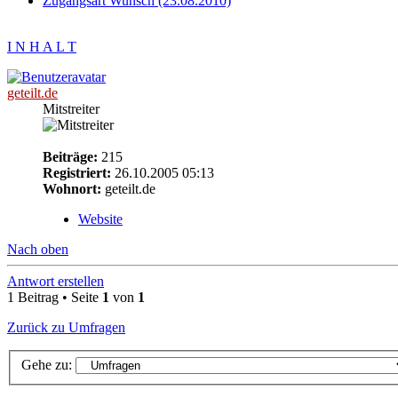
Zugangsart Wunsch (23.08.2010)
I N H A L T
geteilt.de
Mitstreiter
Beiträge:
215
Registriert:
26.10.2005 05:13
Wohnort:
geteilt.de
Website
Nach oben
Antwort erstellen
1 Beitrag • Seite
1
von
1
Zurück zu Umfragen
Gehe zu: