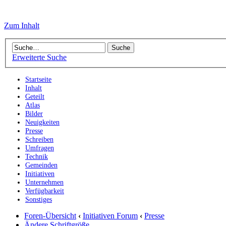
Zum Inhalt
Erweiterte Suche
Startseite
Inhalt
Geteilt
Atlas
Bilder
Neuigkeiten
Presse
Schreiben
Umfragen
Technik
Gemeinden
Initiativen
Unternehmen
Verfügbarkeit
Sonstiges
Foren-Übersicht
‹
Initiativen Forum
‹
Presse
Ändere Schriftgröße