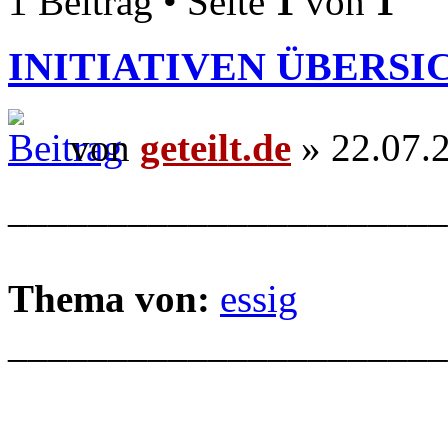
1 Beitrag • Seite
1
von
1
INITIATIVEN ÜBERSI
von
geteilt.de
» 22.07.
______________________
Thema von:
essig
______________________