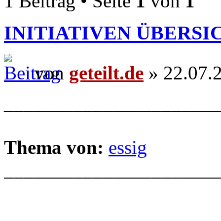
1 Beitrag • Seite
1
von
1
INITIATIVEN ÜBERSI
von
geteilt.de
» 22.07.
______________________
Thema von:
essig
______________________