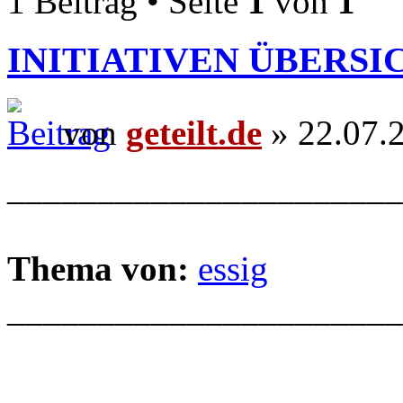
1 Beitrag • Seite
1
von
1
INITIATIVEN ÜBERSI
von
geteilt.de
» 22.07.
______________________
Thema von:
essig
______________________