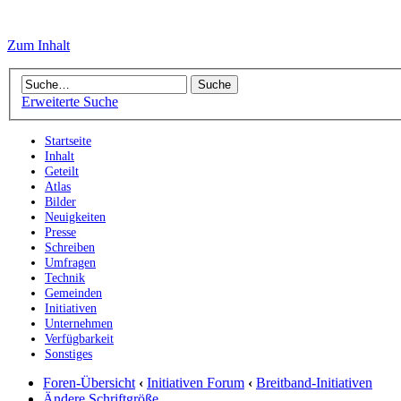
Zum Inhalt
Erweiterte Suche
Startseite
Inhalt
Geteilt
Atlas
Bilder
Neuigkeiten
Presse
Schreiben
Umfragen
Technik
Gemeinden
Initiativen
Unternehmen
Verfügbarkeit
Sonstiges
Foren-Übersicht
‹
Initiativen Forum
‹
Breitband-Initiativen
Ändere Schriftgröße