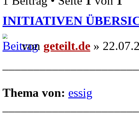
1 Beitrag • Seite
1
von
1
INITIATIVEN ÜBERSI
von
geteilt.de
» 22.07.
______________________
Thema von:
essig
______________________