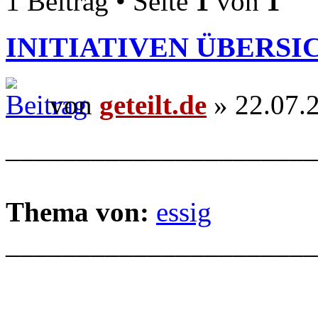
1 Beitrag • Seite
1
von
1
INITIATIVEN ÜBERSI
von
geteilt.de
» 22.07.
______________________
Thema von:
essig
______________________