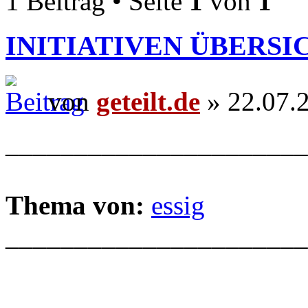
1 Beitrag • Seite
1
von
1
INITIATIVEN ÜBERSI
von
geteilt.de
» 22.07.
______________________
Thema von:
essig
______________________