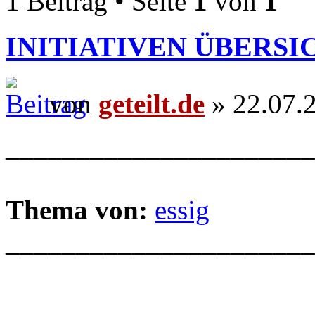
1 Beitrag • Seite
1
von
1
INITIATIVEN ÜBERSI
von
geteilt.de
» 22.07.
______________________
Thema von:
essig
______________________