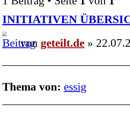
1 Beitrag • Seite
1
von
1
INITIATIVEN ÜBERSI
von
geteilt.de
» 22.07.
______________________
Thema von:
essig
______________________