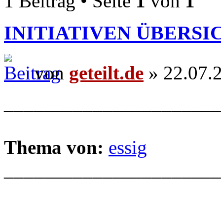
1 Beitrag • Seite
1
von
1
INITIATIVEN ÜBERSI
von
geteilt.de
» 22.07.
______________________
Thema von:
essig
______________________