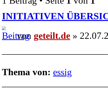
1 Beitrag • Seite
1
von
1
INITIATIVEN ÜBERSI
von
geteilt.de
» 22.07.
______________________
Thema von:
essig
______________________