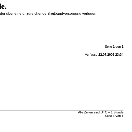
le.
SL oder über eine unzureichende Breitbandversorgung verfügen.
Seite
1
von
1
Verfasst:
22.07.2008 23:34
Alle Zeiten sind UTC + 1 Stunde
Seite
1
von
1