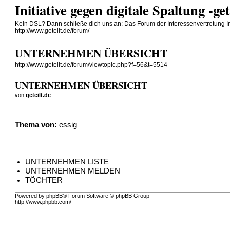
Initiative gegen digitale Spaltung -ge
Kein DSL? Dann schließe dich uns an: Das Forum der Interessenvertretung Init
http://www.geteilt.de/forum/
UNTERNEHMEN ÜBERSICHT
http://www.geteilt.de/forum/viewtopic.php?f=56&t=5514
UNTERNEHMEN ÜBERSICHT
von
geteilt.de
____________________________________________________
Thema von:
essig
____________________________________________________
UNTERNEHMEN LISTE
UNTERNEHMEN MELDEN
TÖCHTER
Powered by phpBB® Forum Software © phpBB Group
http://www.phpbb.com/