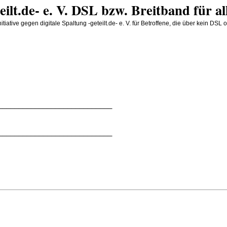
teilt.de- e. V. DSL bzw. Breitband für al
iative gegen digitale Spaltung -geteilt.de- e. V. für Betroffene, die über kein D
____________________________
____________________________