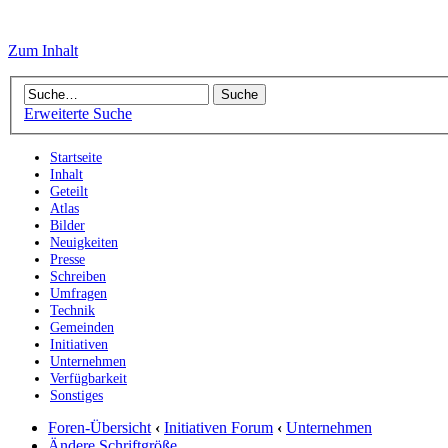
Zum Inhalt
Erweiterte Suche
Startseite
Inhalt
Geteilt
Atlas
Bilder
Neuigkeiten
Presse
Schreiben
Umfragen
Technik
Gemeinden
Initiativen
Unternehmen
Verfügbarkeit
Sonstiges
Foren-Übersicht
‹
Initiativen Forum
‹
Unternehmen
Ändere Schriftgröße