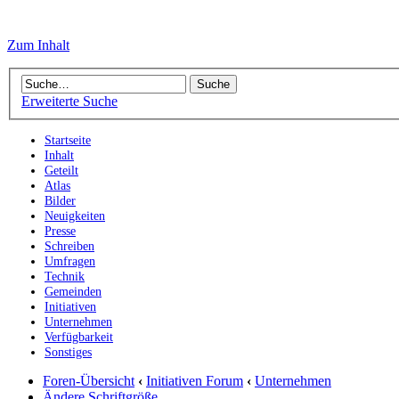
Zum Inhalt
Erweiterte Suche
Startseite
Inhalt
Geteilt
Atlas
Bilder
Neuigkeiten
Presse
Schreiben
Umfragen
Technik
Gemeinden
Initiativen
Unternehmen
Verfügbarkeit
Sonstiges
Foren-Übersicht
‹
Initiativen Forum
‹
Unternehmen
Ändere Schriftgröße