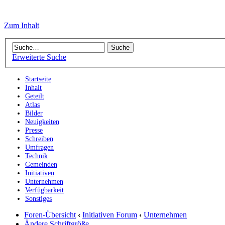
Zum Inhalt
Erweiterte Suche
Startseite
Inhalt
Geteilt
Atlas
Bilder
Neuigkeiten
Presse
Schreiben
Umfragen
Technik
Gemeinden
Initiativen
Unternehmen
Verfügbarkeit
Sonstiges
Foren-Übersicht
‹
Initiativen Forum
‹
Unternehmen
Ändere Schriftgröße