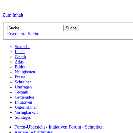
Zum Inhalt
Erweiterte Suche
Startseite
Inhalt
Geteilt
Atlas
Bilder
Neuigkeiten
Presse
Schreiben
Umfragen
Technik
Gemeinden
Initiativen
Unternehmen
Verfügbarkeit
Sonstiges
Foren-Übersicht
‹
Initiativen Forum
‹
Schreiben
Ändere Schriftgröße