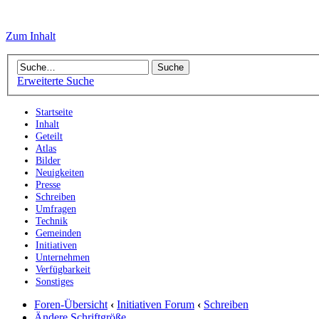
Zum Inhalt
Erweiterte Suche
Startseite
Inhalt
Geteilt
Atlas
Bilder
Neuigkeiten
Presse
Schreiben
Umfragen
Technik
Gemeinden
Initiativen
Unternehmen
Verfügbarkeit
Sonstiges
Foren-Übersicht
‹
Initiativen Forum
‹
Schreiben
Ändere Schriftgröße