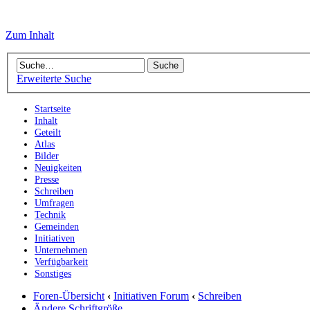
Zum Inhalt
Erweiterte Suche
Startseite
Inhalt
Geteilt
Atlas
Bilder
Neuigkeiten
Presse
Schreiben
Umfragen
Technik
Gemeinden
Initiativen
Unternehmen
Verfügbarkeit
Sonstiges
Foren-Übersicht
‹
Initiativen Forum
‹
Schreiben
Ändere Schriftgröße