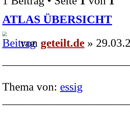
1 Beitrag • Seite
1
von
1
ATLAS ÜBERSICHT
von
geteilt.de
» 29.03.
______________________
Thema von:
essig
______________________