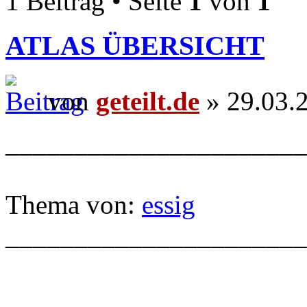
1 Beitrag • Seite
1
von
1
ATLAS ÜBERSICHT
von
geteilt.de
» 29.03.
______________________
Thema von:
essig
______________________