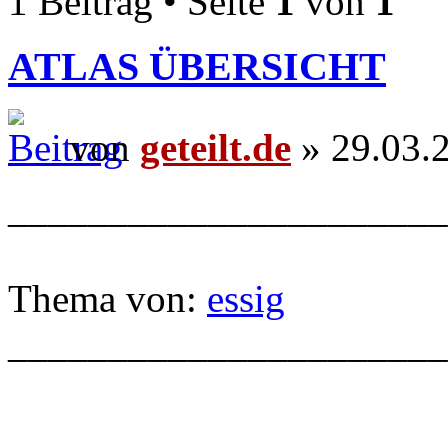
1 Beitrag • Seite
1
von
1
ATLAS ÜBERSICHT
von
geteilt.de
» 29.03.
______________________
Thema von:
essig
______________________