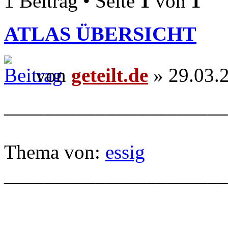
1 Beitrag • Seite
1
von
1
ATLAS ÜBERSICHT
von
geteilt.de
» 29.03.
______________________
Thema von:
essig
______________________