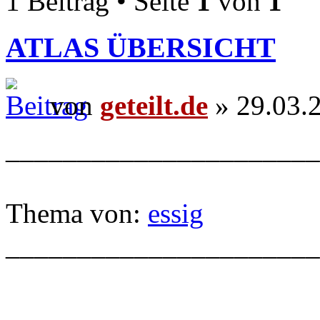
1 Beitrag • Seite
1
von
1
ATLAS ÜBERSICHT
von
geteilt.de
» 29.03.
______________________
Thema von:
essig
______________________