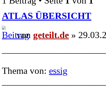
1 Beitrag • Seite
1
von
1
ATLAS ÜBERSICHT
von
geteilt.de
» 29.03.
______________________
Thema von:
essig
______________________