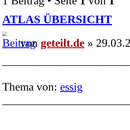
1 Beitrag • Seite
1
von
1
ATLAS ÜBERSICHT
von
geteilt.de
» 29.03.
______________________
Thema von:
essig
______________________