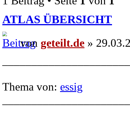
1 Beitrag • Seite
1
von
1
ATLAS ÜBERSICHT
von
geteilt.de
» 29.03.
______________________
Thema von:
essig
______________________