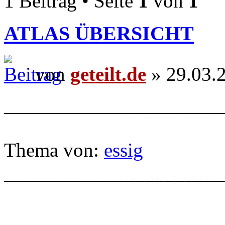
1 Beitrag • Seite
1
von
1
ATLAS ÜBERSICHT
von
geteilt.de
» 29.03.
______________________
Thema von:
essig
______________________