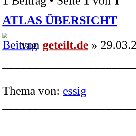
1 Beitrag • Seite
1
von
1
ATLAS ÜBERSICHT
von
geteilt.de
» 29.03.
______________________
Thema von:
essig
______________________